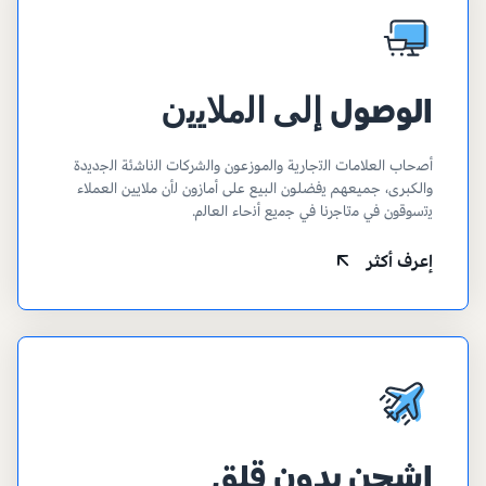
الوصول ﺇﻟﻰ ﺍﻟﻣﻼﻳﻳﻥ
ﺃﺻﺣﺎﺏ ﺍﻟﻌﻼﻣﺎﺕ ﺍﻟﺗﺟﺎﺭﻳﺔ ﻭﺍﻟموزعون وﺍﻟﺷﺭﻛﺎﺕ ﺍﻟﻧﺎﺷﺋﺔ ﺍﻟﺟﺩﻳﺩﺓ
ﻭالكبرى، جميعهم ﻳفضلون البيع ﻋﻠﻰ ﺃﻣﺎﺯﻭﻥ ﻟأن ملايين العملاء
ﻳﺗﺳﻭﻗﻭﻥ ﻓﻲ ﻣﺗﺎﺟﺭﻧﺎ ﻓﻲ ﺟﻣﻳﻊ ﺃﻧﺣﺎء ﺍﻟﻌﺎﻟﻡ.
إعرف أكثر
إشحن بدون قلق