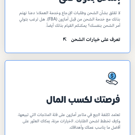
لا تقلق بشأن الشحن وطلبات الإرجاع وخدمة العملاء؛ دعنا نهتم
بذلك مع خدمة الشحن من قِبل أمازون (FBA). هل ترغب بتولي
أمر الشحن بنفسك؟ يمكنكم القيام بذلك أيضاً.
تعرف على خيارات الشحن
فرصتك لكسب المال
ﺗﻌﺗﻣﺩ ﺗﻛﻠﻔﺔ ﺍﻟﺑﻳﻊ ﻓﻲ ﻣﺗﺎﺟﺭ ﺃﻣﺎﺯﻭﻥ ﻋﻠﻰ ﻓﺋﺔ ﺍﻟﻣﻧﺗﺟﺎﺕ ﺍﻟﺗﻲ تبيعها،
ﻭﻛﻳﻑ تخطط ﻟشحن ﺍﻟﻁﻠﺑﺎﺕ. ﺍﻟﺧﻳﺎﺭﺍﺕ ﻣﺭﻧﺔ، ﻳﻣﻛﻧﻙ ﺍﻟﻌﺛﻭﺭ ﻋﻠﻰ
ﺃﻓﺿﻝ ﻣﺎ ﻳﻧﺎﺳﺏ ﻋﻣﻠﻙ ﻭﺃﻫﺩﺍﻓﻙ.