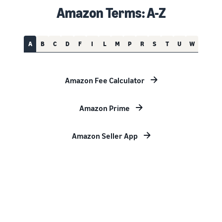
Amazon Terms: A-Z
A
B
C
D
F
I
L
M
P
R
S
T
U
W
Amazon Fee Calculator
Amazon Prime
Amazon Seller App