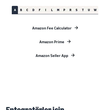
A
B
C
D
F
I
L
M
P
R
S
T
U
W
Amazon Fee Calculator
Amazon Prime
Amazon Seller App
Entegratörler için